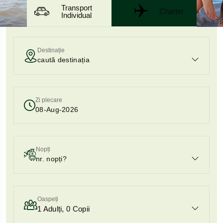
Transport
Charter
Individual
Destinație
Zi plecare
Nopți
Oaspeți
1
Adulți,
0
Copii