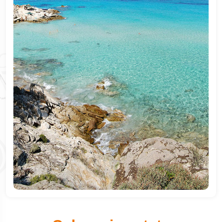
Halkidiki
Thassos
Paralia Katerini
Insula Corfu
Insula Lefkada
Insula Creta
Insula Rhodos
Insula Skiathos
Insula Santorini
Insula Zakynthos