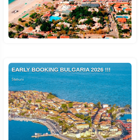
DELPHIN PALACE 5*
GURAL PREMIER TEKIROVA 5*
AQUASIS DELUXE RESORT 5*
EARLY BOOKING BULGARIA 2026 !!!
Statiuni
Nisipurile de Aur
Sunny Beach
Obzor
Nessebar