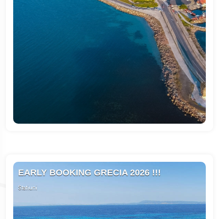
St. Constantin si Elena
Albena
Pomorie
Kranevo
Duni
Kavarna
EARLY BOOKING GRECIA 2026 !!!
Statiuni