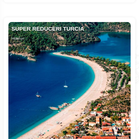
SUPER REDUCERI TURCIA
Hoteluri
DELPHIN DELUXE 5*
RUBI PLATINUM 5*
DELPHIN BOTANIK HOTEL 5*
SELECTUM FAMILY RESORT SIDE 5*
GRAND YAZICI CLUB TURBAN HV
LIBERTY KUSADASI 5*
SUNIS EFES ROYAL PALACE 5*